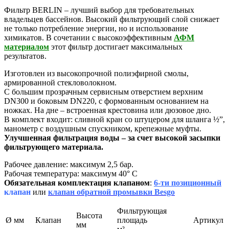
Фильтр BERLIN – лучший выбор для требовательных
владельцев бассейнов. Высокий фильтрующий слой снижает
не только потребление энергии, но и использование
химикатов. В сочетании с высокоэффективным
АФМ
материалом
этот фильтр достигает максимальных
результатов.
Изготовлен из высокопрочной полиэфирной смолы,
армированной стекловолокном.
С большим прозрачным сервисным отверстием верхним
DN300 и боковым DN220, с формованным основанием на
ножках. На дне – встроенная крестовина или дюзовое дно.
В комплект входит: сливной кран со штуцером для шланга ½”,
манометр с воздушным спускником, крепежные муфты.
Улучшенная фильтрация воды – за счет высокой засыпки
фильтрующего материала.
Рабочее давление: максимум 2,5 бар.
Рабочая температура: максимум 40° С
Обязательная комплектация клапаном
:
6-ти позиционный
клапан
или
клапан обратной промывки Besgo
Фильтрующая
Высота
Ø мм
Клапан
площадь
Артикул
мм