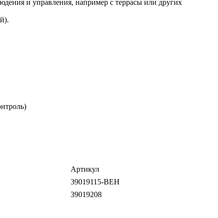
дения и управления, например с террасы или других
й).
нтроль)
Артикул
39019115-BEH
39019208