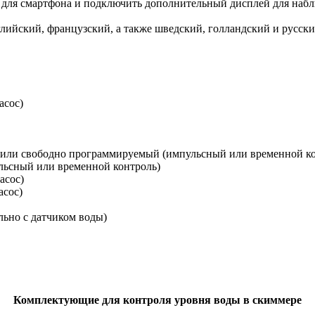
для смартфона и подключить дополнительный дисплей для наблю
лийский, французский, а также шведский, голландский и русски
асос)
или свободно программируемый (импульсный или временной ко
льсный или временной контроль)
асос)
асос)
льно с датчиком воды)
Комплектующие для контроля уровня воды в скиммере