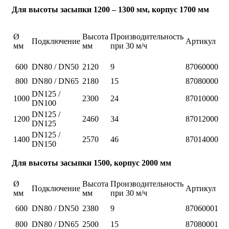
Для высоты засыпки 1200 – 1300 мм, корпус 1700 мм
Ø
Высота
Производительность
Подключение
Артикул
мм
мм
при 30 м/ч
600
DN80 / DN50
2120
9
87060000
800
DN80 / DN65
2180
15
87080000
DN125 /
1000
2300
24
87010000
DN100
DN125 /
1200
2460
34
87012000
DN125
DN125 /
1400
2570
46
87014000
DN150
Для высоты засыпки 1500, корпус 2000 мм
Ø
Высота
Производительность
Подключение
Артикул
мм
мм
при 30 м/ч
600
DN80 / DN50
2380
9
87060001
800
DN80 / DN65
2500
15
87080001