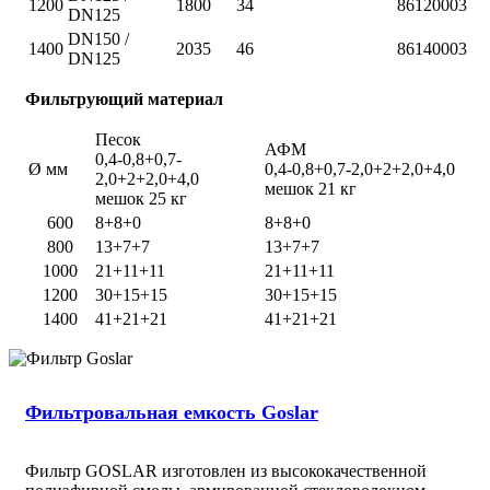
1200
1800
34
86120003
DN125
DN150 /
1400
2035
46
86140003
DN125
Фильтрующий материал
Песок
АФМ
0,4-0,8+0,7-
Ø мм
0,4-0,8+0,7-2,0+2+2,0+4,0
2,0+2+2,0+4,0
мешок 21 кг
мешок 25 кг
600
8+8+0
8+8+0
800
13+7+7
13+7+7
1000
21+11+11
21+11+11
1200
30+15+15
30+15+15
1400
41+21+21
41+21+21
Фильтровальная емкость Goslar
Фильтр GOSLAR изготовлен из высококачественной