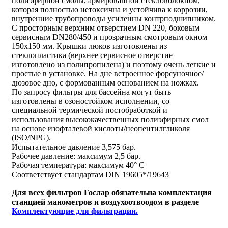
полиэфирной смолы, армированной стекловолокном,
которая полностью нетоксична и устойчива к коррозии,
внутренние трубопроводы усиленны контрподшипником.
С просторным верхним отверстием DN 220, боковым
сервисным DN280/450 и прозрачным смотровым окном
150х150 мм. Крышки люков изготовлены из
стеклопластика (верхнее сервисное отверстие
изготовлено из полипропилена) и поэтому очень легкие и
простые в установке. На дне встроенное форсуночное/
дюзовое дно, с формованным основанием на ножках.
По запросу фильтры для бассейна могут быть
изготовлены в озоностойком исполнении, со
специальной термической постобработкой и
использования высококачественных полиэфирных смол
на основе изофталевой кислоты/неопентилгликоля
(ISO/NPG).
Испытательное давление 3,575 бар.
Рабочее давление: максимум 2,5 бар.
Рабочая температура: максимум 40° C
Соответствует стандартам DIN 19605*/19643
Для всех фильтров Гослар обязательна комплектация
станцией манометров и воздухоотвоодом в разделе
Комплектующие для фильтрации.