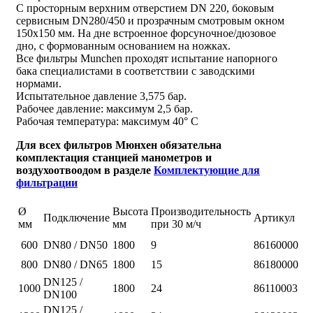
С просторным верхним отверстием DN 220, боковым
сервисным DN280/450 и прозрачным смотровым окном
150х150 мм. На дне встроенное форсуночное/дюзовое
дно, с формованным основанием на ножках.
Все фильтры Munchen проходят испытание напорного
бака специалистами в соответствии с заводскими
нормами.
Испытательное давление 3,575 бар.
Рабочее давление: максимум 2,5 бар.
Рабочая температура: максимум 40° C
Для всех фильтров Мюнхен обязательна
комплектация станцией манометров и
воздухоотвоодом в разделе
Комплектующие для
фильтрации
Ø
Высота
Производительность
Подключение
Артикул
мм
мм
при 30 м/ч
600
DN80 / DN50
1800
9
86160000
800
DN80 / DN65
1800
15
86180000
DN125 /
1000
1800
24
86110003
DN100
DN125 /